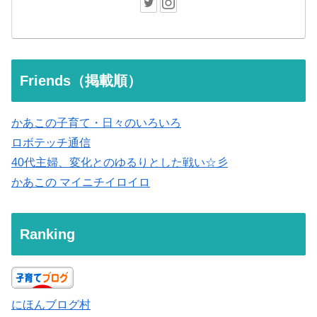
Friends（掲載順）
かあこの子育て・日々のいろいろ
ロボテッチ通信
40代主婦、変化とのゆるりとした戦い☆彡
かあこの マイニチイロイロ
Ranking
にほんブログ村