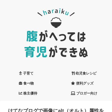
子育て
幼児食レシピ
食べ物
便利グッズ
株主優待
ブロガー向け
はてなブログで画像にalt（オルト）属性を