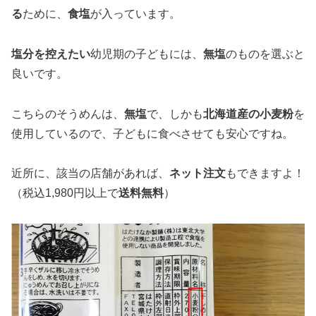
る
ために、
食塩
が入っています。
塩分を控えたい
幼児期の子どもには、
無塩
のものを選ぶと
良いです。
こちらのそうめんは、
無塩
で、しかも
北海道産の小麦粉
を
使用しているので、子どもに食べさせても安心ですね。
近所に、該当の店舗があれば、
ネット注文
もできますよ！
（税込1,980円以上で
送料無料
）