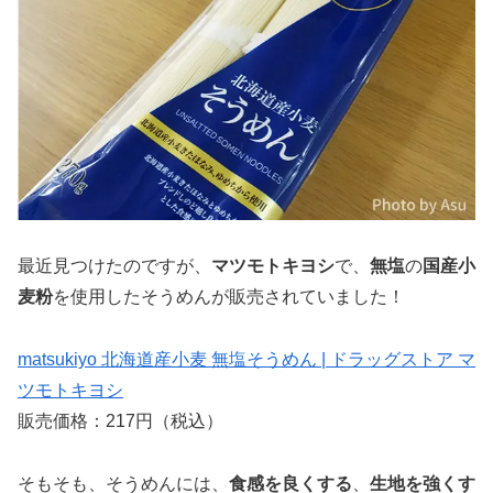
最近見つけたのですが、
マツモトキヨシ
で、
無塩
の
国産小
麦粉
を使用したそうめんが販売されていました！
matsukiyo 北海道産小麦 無塩そうめん | ドラッグストア マ
ツモトキヨシ
販売価格：217円（税込）
そもそも、そうめんには、
食感を良くする
、
生地を強くす