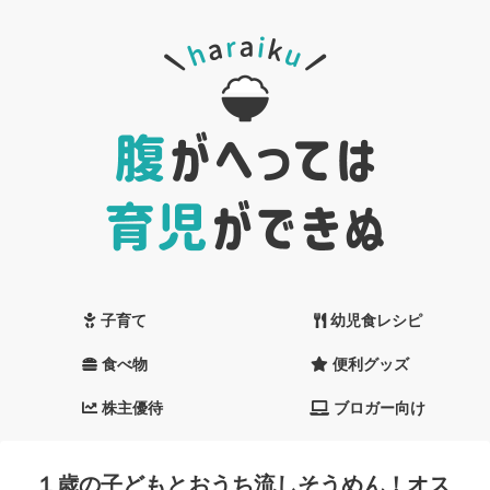
子育て
幼児食レシピ
食べ物
便利グッズ
株主優待
ブロガー向け
１歳の子どもとおうち流しそうめん！オス