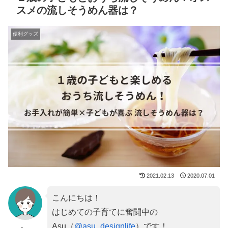
スメの流しそうめん器は？
便利グッズ
2021.02.13
2020.07.01
こんにちは！
はじめての子育てに奮闘中の
Asu（
@asu_designlife
）です！